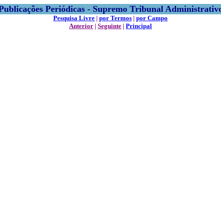
Publicações Periódicas - Supremo Tribunal Administrativ
Pesquisa Livre
|
por Termos
|
por Campo
Anterior
|
Seguinte
|
Principal