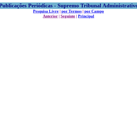
Publicações Periódicas - Supremo Tribunal Administrativ
Pesquisa Livre
|
por Termos
|
por Campo
Anterior
|
Seguinte
|
Principal