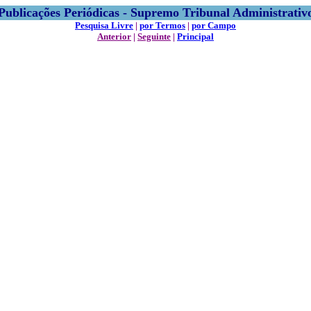
Publicações Periódicas - Supremo Tribunal Administrativ
Pesquisa Livre
|
por Termos
|
por Campo
Anterior
|
Seguinte
|
Principal