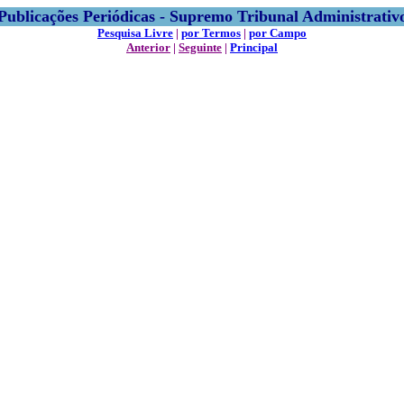
Publicações Periódicas - Supremo Tribunal Administrativ
Pesquisa Livre
|
por Termos
|
por Campo
Anterior
|
Seguinte
|
Principal