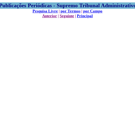
Publicações Periódicas - Supremo Tribunal Administrativ
Pesquisa Livre
|
por Termos
|
por Campo
Anterior
|
Seguinte
|
Principal