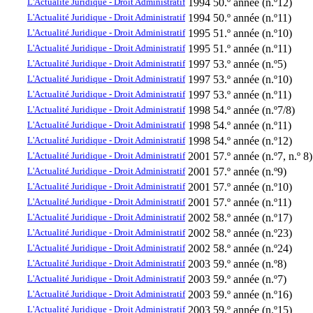
L'Actualité Juridique - Droit Administratif
1994
50.º année (n.º12)
L'Actualité Juridique - Droit Administratif
1994
50.º année (n.º11)
L'Actualité Juridique - Droit Administratif
1995
51.º année (n.º10)
L'Actualité Juridique - Droit Administratif
1995
51.º année (n.º11)
L'Actualité Juridique - Droit Administratif
1997
53.º année (n.º5)
L'Actualité Juridique - Droit Administratif
1997
53.º année (n.º10)
L'Actualité Juridique - Droit Administratif
1997
53.º année (n.º11)
L'Actualité Juridique - Droit Administratif
1998
54.º année (n.º7/8)
L'Actualité Juridique - Droit Administratif
1998
54.º année (n.º11)
L'Actualité Juridique - Droit Administratif
1998
54.º année (n.º12)
L'Actualité Juridique - Droit Administratif
2001
57.º année (n.º7, n.º 8)
L'Actualité Juridique - Droit Administratif
2001
57.º année (n.º9)
L'Actualité Juridique - Droit Administratif
2001
57.º année (n.º10)
L'Actualité Juridique - Droit Administratif
2001
57.º année (n.º11)
L'Actualité Juridique - Droit Administratif
2002
58.º année (n.º17)
L'Actualité Juridique - Droit Administratif
2002
58.º année (n.º23)
L'Actualité Juridique - Droit Administratif
2002
58.º année (n.º24)
L'Actualité Juridique - Droit Administratif
2003
59.º année (n.º8)
L'Actualité Juridique - Droit Administratif
2003
59.º année (n.º7)
L'Actualité Juridique - Droit Administratif
2003
59.º année (n.º16)
L'Actualité Juridique - Droit Administratif
2003
59.º année (n.º15)