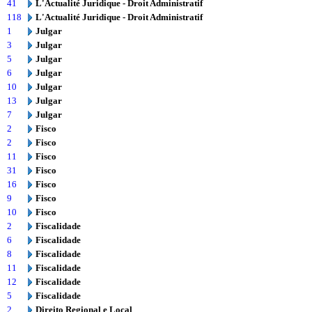
41
L'Actualité Juridique - Droit Administratif
118
L'Actualité Juridique - Droit Administratif
1
Julgar
3
Julgar
5
Julgar
6
Julgar
10
Julgar
13
Julgar
7
Julgar
2
Fisco
2
Fisco
11
Fisco
31
Fisco
16
Fisco
9
Fisco
10
Fisco
2
Fiscalidade
6
Fiscalidade
8
Fiscalidade
11
Fiscalidade
12
Fiscalidade
5
Fiscalidade
2
Direito Regional e Local