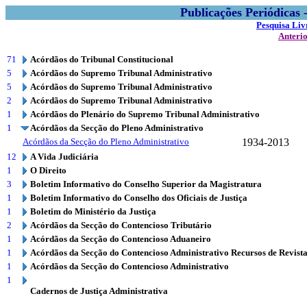
Publicações Periódicas
Pesquisa Liv
Anteri
71
Acórdãos do Tribunal Constitucional
5
Acórdãos do Supremo Tribunal Administrativo
5
Acórdãos do Supremo Tribunal Administrativo
2
Acórdãos do Supremo Tribunal Administrativo
1
Acórdãos do Plenário do Supremo Tribunal Administrativo
1
Acórdãos da Secção do Pleno Administrativo
Acórdãos da Secção do Pleno Administrativo
1934-2013
12
A Vida Judiciária
1
O Direito
3
Boletim Informativo do Conselho Superior da Magistratura
1
Boletim Informativo do Conselho dos Oficiais de Justiça
1
Boletim do Ministério da Justiça
2
Acórdãos da Secção do Contencioso Tributário
1
Acórdãos da Secção do Contencioso Aduaneiro
1
Acórdãos da Secção do Contencioso Administrativo Recursos de Revist
1
Acórdãos da Secção do Contencioso Administrativo
1
Cadernos de Justiça Administrativa