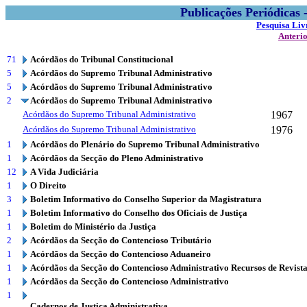
Publicações Periódicas
Pesquisa Liv
Anteri
71
Acórdãos do Tribunal Constitucional
5
Acórdãos do Supremo Tribunal Administrativo
5
Acórdãos do Supremo Tribunal Administrativo
2
Acórdãos do Supremo Tribunal Administrativo
Acórdãos do Supremo Tribunal Administrativo
1967
Acórdãos do Supremo Tribunal Administrativo
1976
1
Acórdãos do Plenário do Supremo Tribunal Administrativo
1
Acórdãos da Secção do Pleno Administrativo
12
A Vida Judiciária
1
O Direito
3
Boletim Informativo do Conselho Superior da Magistratura
1
Boletim Informativo do Conselho dos Oficiais de Justiça
1
Boletim do Ministério da Justiça
2
Acórdãos da Secção do Contencioso Tributário
1
Acórdãos da Secção do Contencioso Aduaneiro
1
Acórdãos da Secção do Contencioso Administrativo Recursos de Revist
1
Acórdãos da Secção do Contencioso Administrativo
1
Cadernos de Justiça Administrativa