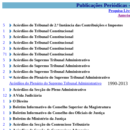
Publicações Periódicas
Pesquisa Liv
Anteri
5
Acórdãos do Tribunal de 2.ª Instância das Contribuições e Impostos
1
Acórdãos do Tribunal Constitucional
5
Acórdãos do Tribunal Constitucional
2
Acórdãos do Tribunal Constitucional
3
Acórdãos do Tribunal Constitucional
71
Acórdãos do Tribunal Constitucional
5
Acórdãos do Supremo Tribunal Administrativo
5
Acórdãos do Supremo Tribunal Administrativo
2
Acórdãos do Supremo Tribunal Administrativo
1
Acórdãos do Plenário do Supremo Tribunal Administrativo
Acórdãos do Plenário do Supremo Tribunal Administrativo
1990-2013
1
Acórdãos da Secção do Pleno Administrativo
12
A Vida Judiciária
1
O Direito
3
Boletim Informativo do Conselho Superior da Magistratura
1
Boletim Informativo do Conselho dos Oficiais de Justiça
1
Boletim do Ministério da Justiça
2
Acórdãos da Secção do Contencioso Tributário