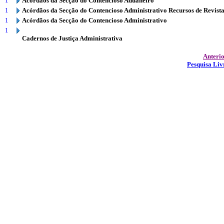
1
Acórdãos da Secção do Contencioso Aduaneiro
1
Acórdãos da Secção do Contencioso Administrativo Recursos de Revist
1
Acórdãos da Secção do Contencioso Administrativo
1
Cadernos de Justiça Administrativa
Anteri
Pesquisa Liv