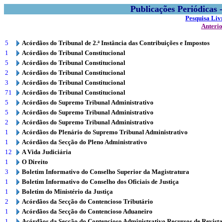
Publicações Periódicas
Pesquisa Liv
Anteri
5
Acórdãos do Tribunal de 2.ª Instância das Contribuições e Impostos
1
Acórdãos do Tribunal Constitucional
5
Acórdãos do Tribunal Constitucional
2
Acórdãos do Tribunal Constitucional
3
Acórdãos do Tribunal Constitucional
71
Acórdãos do Tribunal Constitucional
5
Acórdãos do Supremo Tribunal Administrativo
5
Acórdãos do Supremo Tribunal Administrativo
2
Acórdãos do Supremo Tribunal Administrativo
1
Acórdãos do Plenário do Supremo Tribunal Administrativo
1
Acórdãos da Secção do Pleno Administrativo
12
A Vida Judiciária
1
O Direito
3
Boletim Informativo do Conselho Superior da Magistratura
1
Boletim Informativo do Conselho dos Oficiais de Justiça
1
Boletim do Ministério da Justiça
2
Acórdãos da Secção do Contencioso Tributário
1
Acórdãos da Secção do Contencioso Aduaneiro
1
Acórdãos da Secção do Contencioso Administrativo Recursos de Revist