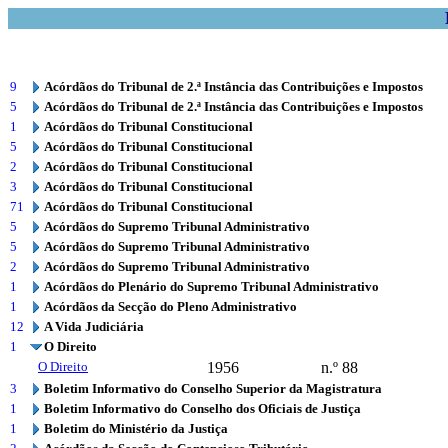
9
Acórdãos do Tribunal de 2.ª Instância das Contribuições e Impostos
5
Acórdãos do Tribunal de 2.ª Instância das Contribuições e Impostos
1
Acórdãos do Tribunal Constitucional
5
Acórdãos do Tribunal Constitucional
2
Acórdãos do Tribunal Constitucional
3
Acórdãos do Tribunal Constitucional
71
Acórdãos do Tribunal Constitucional
5
Acórdãos do Supremo Tribunal Administrativo
5
Acórdãos do Supremo Tribunal Administrativo
2
Acórdãos do Supremo Tribunal Administrativo
1
Acórdãos do Plenário do Supremo Tribunal Administrativo
1
Acórdãos da Secção do Pleno Administrativo
12
A Vida Judiciária
1
O Direito
O Direito
1956
n.º 88
3
Boletim Informativo do Conselho Superior da Magistratura
1
Boletim Informativo do Conselho dos Oficiais de Justiça
1
Boletim do Ministério da Justiça