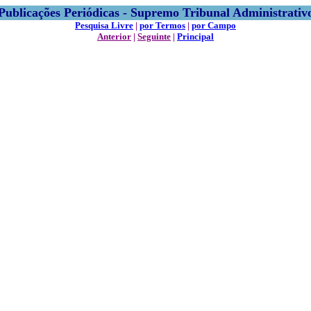
Publicações Periódicas - Supremo Tribunal Administrativ
Pesquisa Livre
|
por Termos
|
por Campo
Anterior
|
Seguinte
|
Principal