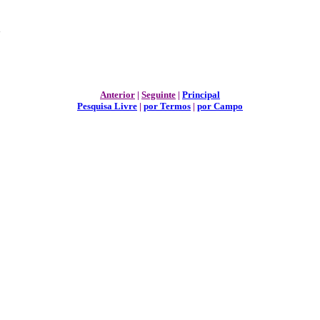
a
Anterior
|
Seguinte
|
Principal
Pesquisa Livre
|
por Termos
|
por Campo