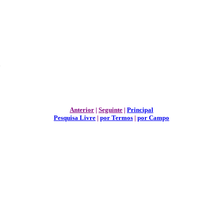
a
Anterior
|
Seguinte
|
Principal
Pesquisa Livre
|
por Termos
|
por Campo