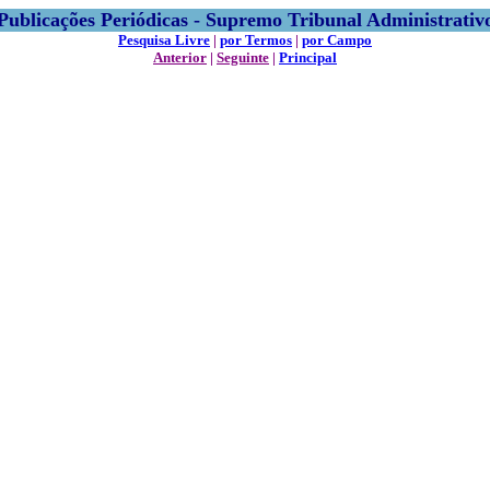
Publicações Periódicas - Supremo Tribunal Administrativ
Pesquisa Livre
|
por Termos
|
por Campo
Anterior
|
Seguinte
|
Principal