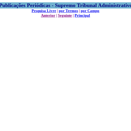
Publicações Periódicas - Supremo Tribunal Administrativ
Pesquisa Livre
|
por Termos
|
por Campo
Anterior
|
Seguinte
|
Principal