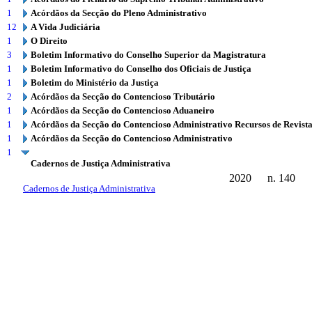
1
Acórdãos da Secção do Pleno Administrativo
12
A Vida Judiciária
1
O Direito
3
Boletim Informativo do Conselho Superior da Magistratura
1
Boletim Informativo do Conselho dos Oficiais de Justiça
1
Boletim do Ministério da Justiça
2
Acórdãos da Secção do Contencioso Tributário
1
Acórdãos da Secção do Contencioso Aduaneiro
1
Acórdãos da Secção do Contencioso Administrativo Recursos de Revist
1
Acórdãos da Secção do Contencioso Administrativo
1
Cadernos de Justiça Administrativa
2020
n. 140
Cadernos de Justiça Administrativa