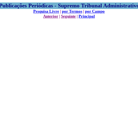
Publicações Periódicas - Supremo Tribunal Administrativ
Pesquisa Livre
|
por Termos
|
por Campo
Anterior
|
Seguinte
|
Principal