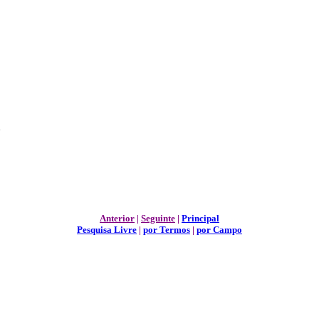
a
Anterior
|
Seguinte
|
Principal
Pesquisa Livre
|
por Termos
|
por Campo