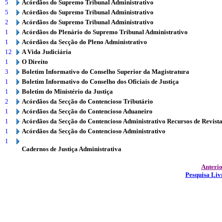
5
Acórdãos do Supremo Tribunal Administrativo
5
Acórdãos do Supremo Tribunal Administrativo
2
Acórdãos do Supremo Tribunal Administrativo
1
Acórdãos do Plenário do Supremo Tribunal Administrativo
1
Acórdãos da Secção do Pleno Administrativo
12
A Vida Judiciária
1
O Direito
3
Boletim Informativo do Conselho Superior da Magistratura
1
Boletim Informativo do Conselho dos Oficiais de Justiça
1
Boletim do Ministério da Justiça
2
Acórdãos da Secção do Contencioso Tributário
1
Acórdãos da Secção do Contencioso Aduaneiro
1
Acórdãos da Secção do Contencioso Administrativo Recursos de Revist
1
Acórdãos da Secção do Contencioso Administrativo
1
Cadernos de Justiça Administrativa
Anteri
Pesquisa Liv