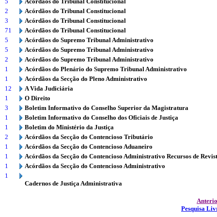
5
Acórdãos do Tribunal Constitucional
2
Acórdãos do Tribunal Constitucional
3
Acórdãos do Tribunal Constitucional
71
Acórdãos do Tribunal Constitucional
5
Acórdãos do Supremo Tribunal Administrativo
5
Acórdãos do Supremo Tribunal Administrativo
2
Acórdãos do Supremo Tribunal Administrativo
1
Acórdãos do Plenário do Supremo Tribunal Administrativo
1
Acórdãos da Secção do Pleno Administrativo
12
A Vida Judiciária
1
O Direito
3
Boletim Informativo do Conselho Superior da Magistratura
1
Boletim Informativo do Conselho dos Oficiais de Justiça
1
Boletim do Ministério da Justiça
2
Acórdãos da Secção do Contencioso Tributário
1
Acórdãos da Secção do Contencioso Aduaneiro
1
Acórdãos da Secção do Contencioso Administrativo Recursos de Revis
1
Acórdãos da Secção do Contencioso Administrativo
1
Cadernos de Justiça Administrativa
Anteri
Pesquisa Liv