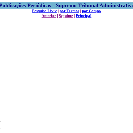
Publicações Periódicas - Supremo Tribunal Administrativ
Pesquisa Livre
|
por Termos
|
por Campo
Anterior
|
Seguinte
|
Principal
3
5