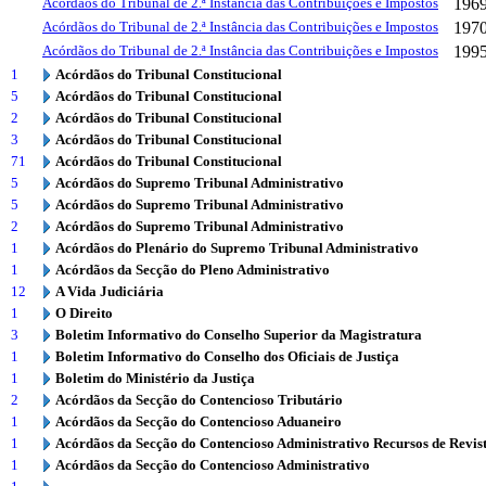
Acórdãos do Tribunal de 2.ª Instância das Contribuições e Impostos
196
Acórdãos do Tribunal de 2.ª Instância das Contribuições e Impostos
197
Acórdãos do Tribunal de 2.ª Instância das Contribuições e Impostos
199
1
Acórdãos do Tribunal Constitucional
5
Acórdãos do Tribunal Constitucional
2
Acórdãos do Tribunal Constitucional
3
Acórdãos do Tribunal Constitucional
71
Acórdãos do Tribunal Constitucional
5
Acórdãos do Supremo Tribunal Administrativo
5
Acórdãos do Supremo Tribunal Administrativo
2
Acórdãos do Supremo Tribunal Administrativo
1
Acórdãos do Plenário do Supremo Tribunal Administrativo
1
Acórdãos da Secção do Pleno Administrativo
12
A Vida Judiciária
1
O Direito
3
Boletim Informativo do Conselho Superior da Magistratura
1
Boletim Informativo do Conselho dos Oficiais de Justiça
1
Boletim do Ministério da Justiça
2
Acórdãos da Secção do Contencioso Tributário
1
Acórdãos da Secção do Contencioso Aduaneiro
1
Acórdãos da Secção do Contencioso Administrativo Recursos de Revis
1
Acórdãos da Secção do Contencioso Administrativo