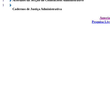
1
Acórdãos da Secção do Contencioso Administrativo
1
Cadernos de Justiça Administrativa
Anteri
Pesquisa Liv