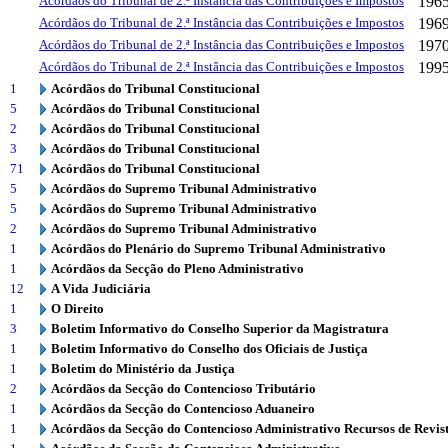
Acórdãos do Tribunal de 2.ª Instância das Contribuições e Impostos
196
Acórdãos do Tribunal de 2.ª Instância das Contribuições e Impostos
196
Acórdãos do Tribunal de 2.ª Instância das Contribuições e Impostos
197
Acórdãos do Tribunal de 2.ª Instância das Contribuições e Impostos
199
1
Acórdãos do Tribunal Constitucional
5
Acórdãos do Tribunal Constitucional
2
Acórdãos do Tribunal Constitucional
3
Acórdãos do Tribunal Constitucional
71
Acórdãos do Tribunal Constitucional
5
Acórdãos do Supremo Tribunal Administrativo
5
Acórdãos do Supremo Tribunal Administrativo
2
Acórdãos do Supremo Tribunal Administrativo
1
Acórdãos do Plenário do Supremo Tribunal Administrativo
1
Acórdãos da Secção do Pleno Administrativo
12
A Vida Judiciária
1
O Direito
3
Boletim Informativo do Conselho Superior da Magistratura
1
Boletim Informativo do Conselho dos Oficiais de Justiça
1
Boletim do Ministério da Justiça
2
Acórdãos da Secção do Contencioso Tributário
1
Acórdãos da Secção do Contencioso Aduaneiro
1
Acórdãos da Secção do Contencioso Administrativo Recursos de Revis