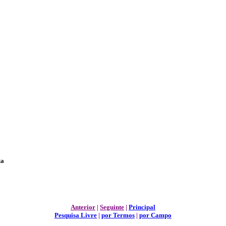
ta
Anterior
|
Seguinte
|
Principal
Pesquisa Livre
|
por Termos
|
por Campo