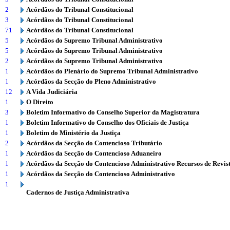
2
Acórdãos do Tribunal Constitucional
3
Acórdãos do Tribunal Constitucional
71
Acórdãos do Tribunal Constitucional
5
Acórdãos do Supremo Tribunal Administrativo
5
Acórdãos do Supremo Tribunal Administrativo
2
Acórdãos do Supremo Tribunal Administrativo
1
Acórdãos do Plenário do Supremo Tribunal Administrativo
1
Acórdãos da Secção do Pleno Administrativo
12
A Vida Judiciária
1
O Direito
3
Boletim Informativo do Conselho Superior da Magistratura
1
Boletim Informativo do Conselho dos Oficiais de Justiça
1
Boletim do Ministério da Justiça
2
Acórdãos da Secção do Contencioso Tributário
1
Acórdãos da Secção do Contencioso Aduaneiro
1
Acórdãos da Secção do Contencioso Administrativo Recursos de Revis
1
Acórdãos da Secção do Contencioso Administrativo
1
Cadernos de Justiça Administrativa