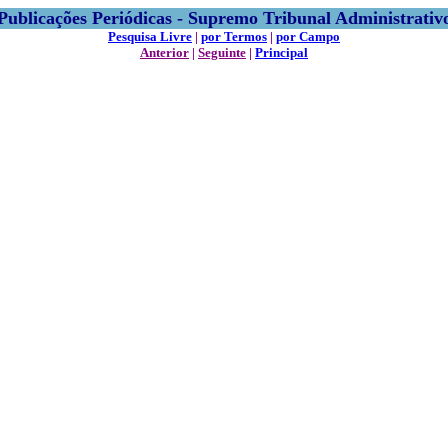
Publicações Periódicas - Supremo Tribunal Administrativ
Pesquisa Livre
|
por Termos
|
por Campo
Anterior
|
Seguinte
|
Principal