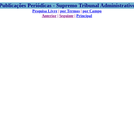
Publicações Periódicas - Supremo Tribunal Administrativ
Pesquisa Livre
|
por Termos
|
por Campo
Anterior
|
Seguinte
|
Principal