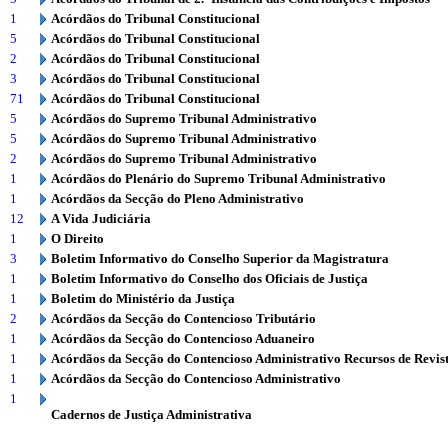
1
Acórdãos do Tribunal Constitucional
5
Acórdãos do Tribunal Constitucional
2
Acórdãos do Tribunal Constitucional
3
Acórdãos do Tribunal Constitucional
71
Acórdãos do Tribunal Constitucional
5
Acórdãos do Supremo Tribunal Administrativo
5
Acórdãos do Supremo Tribunal Administrativo
2
Acórdãos do Supremo Tribunal Administrativo
1
Acórdãos do Plenário do Supremo Tribunal Administrativo
1
Acórdãos da Secção do Pleno Administrativo
12
A Vida Judiciária
1
O Direito
3
Boletim Informativo do Conselho Superior da Magistratura
1
Boletim Informativo do Conselho dos Oficiais de Justiça
1
Boletim do Ministério da Justiça
2
Acórdãos da Secção do Contencioso Tributário
1
Acórdãos da Secção do Contencioso Aduaneiro
1
Acórdãos da Secção do Contencioso Administrativo Recursos de Revis
1
Acórdãos da Secção do Contencioso Administrativo
1
Cadernos de Justiça Administrativa