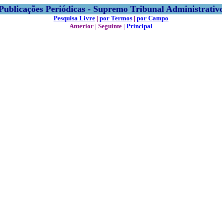
Publicações Periódicas - Supremo Tribunal Administrativ
Pesquisa Livre
|
por Termos
|
por Campo
Anterior
|
Seguinte
|
Principal