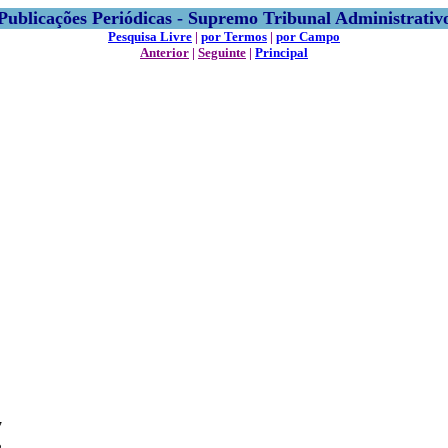
Publicações Periódicas - Supremo Tribunal Administrativ
Pesquisa Livre
|
por Termos
|
por Campo
Anterior
|
Seguinte
|
Principal
7