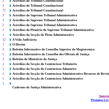
2
Acórdãos do Tribunal Constitucional
3
Acórdãos do Tribunal Constitucional
71
Acórdãos do Tribunal Constitucional
5
Acórdãos do Supremo Tribunal Administrativo
5
Acórdãos do Supremo Tribunal Administrativo
2
Acórdãos do Supremo Tribunal Administrativo
1
Acórdãos do Plenário do Supremo Tribunal Administrativo
1
Acórdãos da Secção do Pleno Administrativo
12
A Vida Judiciária
1
O Direito
3
Boletim Informativo do Conselho Superior da Magistratura
1
Boletim Informativo do Conselho dos Oficiais de Justiça
1
Boletim do Ministério da Justiça
2
Acórdãos da Secção do Contencioso Tributário
1
Acórdãos da Secção do Contencioso Aduaneiro
1
Acórdãos da Secção do Contencioso Administrativo Recursos de Revis
1
Acórdãos da Secção do Contencioso Administrativo
1
Cadernos de Justiça Administrativa
Anteri
Pesquisa Liv