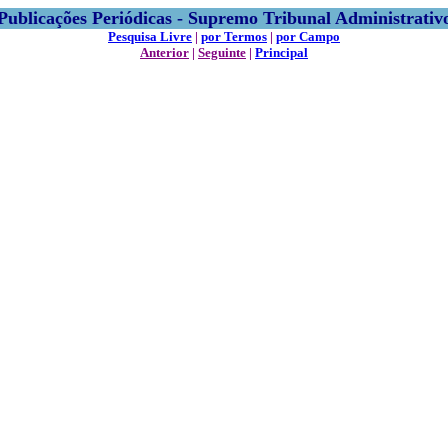
Publicações Periódicas - Supremo Tribunal Administrativ
Pesquisa Livre
|
por Termos
|
por Campo
Anterior
|
Seguinte
|
Principal