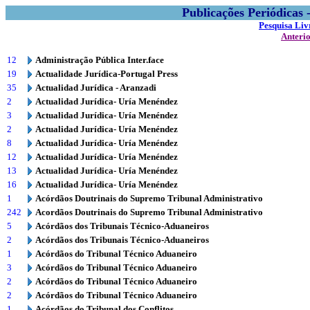
Publicações Periódicas
Pesquisa Liv
Anteri
12
Administração Pública Inter.face
19
Actualidade Jurídica-Portugal Press
35
Actualidad Jurídica - Aranzadi
2
Actualidad Jurídica- Uría Menéndez
3
Actualidad Jurídica- Uría Menéndez
2
Actualidad Jurídica- Uría Menéndez
8
Actualidad Jurídica- Uría Menéndez
12
Actualidad Jurídica- Uría Menéndez
13
Actualidad Jurídica- Uría Menéndez
16
Actualidad Jurídica- Uría Menéndez
1
Acórdãos Doutrinais do Supremo Tribunal Administrativo
242
Acordãos Doutrinais do Supremo Tribunal Administrativo
5
Acórdãos dos Tribunais Técnico-Aduaneiros
2
Acórdãos dos Tribunais Técnico-Aduaneiros
1
Acórdãos do Tribunal Técnico Aduaneiro
3
Acórdãos do Tribunal Técnico Aduaneiro
2
Acórdãos do Tribunal Técnico Aduaneiro
2
Acórdãos do Tribunal Técnico Aduaneiro
1
Acórdãos do Tribunal dos Conflitos