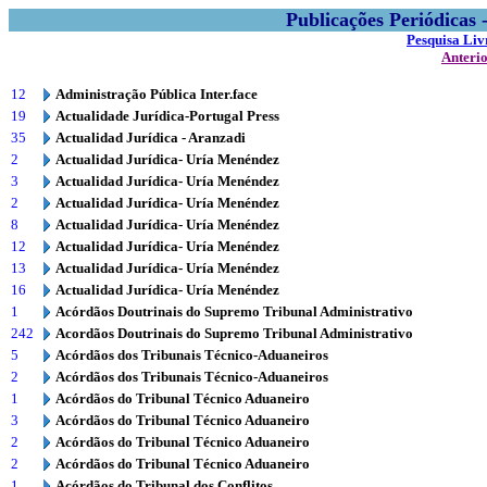
Publicações Periódicas
Pesquisa Liv
Anteri
12
Administração Pública Inter.face
19
Actualidade Jurídica-Portugal Press
35
Actualidad Jurídica - Aranzadi
2
Actualidad Jurídica- Uría Menéndez
3
Actualidad Jurídica- Uría Menéndez
2
Actualidad Jurídica- Uría Menéndez
8
Actualidad Jurídica- Uría Menéndez
12
Actualidad Jurídica- Uría Menéndez
13
Actualidad Jurídica- Uría Menéndez
16
Actualidad Jurídica- Uría Menéndez
1
Acórdãos Doutrinais do Supremo Tribunal Administrativo
242
Acordãos Doutrinais do Supremo Tribunal Administrativo
5
Acórdãos dos Tribunais Técnico-Aduaneiros
2
Acórdãos dos Tribunais Técnico-Aduaneiros
1
Acórdãos do Tribunal Técnico Aduaneiro
3
Acórdãos do Tribunal Técnico Aduaneiro
2
Acórdãos do Tribunal Técnico Aduaneiro
2
Acórdãos do Tribunal Técnico Aduaneiro
1
Acórdãos do Tribunal dos Conflitos