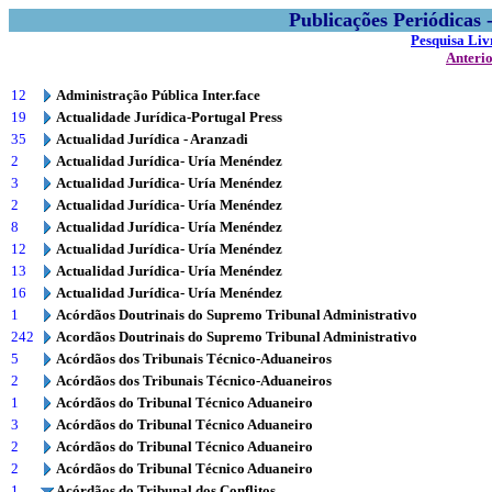
Publicações Periódicas
Pesquisa Liv
Anteri
12
Administração Pública Inter.face
19
Actualidade Jurídica-Portugal Press
35
Actualidad Jurídica - Aranzadi
2
Actualidad Jurídica- Uría Menéndez
3
Actualidad Jurídica- Uría Menéndez
2
Actualidad Jurídica- Uría Menéndez
8
Actualidad Jurídica- Uría Menéndez
12
Actualidad Jurídica- Uría Menéndez
13
Actualidad Jurídica- Uría Menéndez
16
Actualidad Jurídica- Uría Menéndez
1
Acórdãos Doutrinais do Supremo Tribunal Administrativo
242
Acordãos Doutrinais do Supremo Tribunal Administrativo
5
Acórdãos dos Tribunais Técnico-Aduaneiros
2
Acórdãos dos Tribunais Técnico-Aduaneiros
1
Acórdãos do Tribunal Técnico Aduaneiro
3
Acórdãos do Tribunal Técnico Aduaneiro
2
Acórdãos do Tribunal Técnico Aduaneiro
2
Acórdãos do Tribunal Técnico Aduaneiro
1
Acórdãos do Tribunal dos Conflitos