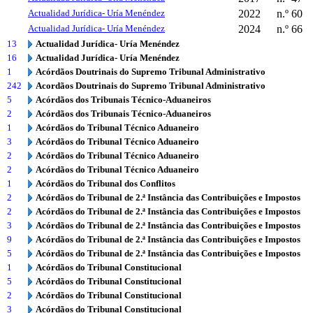
Actualidad Jurídica- Uría Menéndez
2022
n.º 60
Actualidad Jurídica- Uría Menéndez
2024
n.º 66
13
Actualidad Jurídica- Uría Menéndez
16
Actualidad Jurídica- Uría Menéndez
1
Acórdãos Doutrinais do Supremo Tribunal Administrativo
242
Acordãos Doutrinais do Supremo Tribunal Administrativo
5
Acórdãos dos Tribunais Técnico-Aduaneiros
2
Acórdãos dos Tribunais Técnico-Aduaneiros
1
Acórdãos do Tribunal Técnico Aduaneiro
3
Acórdãos do Tribunal Técnico Aduaneiro
2
Acórdãos do Tribunal Técnico Aduaneiro
2
Acórdãos do Tribunal Técnico Aduaneiro
1
Acórdãos do Tribunal dos Conflitos
2
Acórdãos do Tribunal de 2.ª Instância das Contribuições e Impostos
2
Acórdãos do Tribunal de 2.ª Instância das Contribuições e Impostos
3
Acórdãos do Tribunal de 2.ª Instância das Contribuições e Impostos
9
Acórdãos do Tribunal de 2.ª Instância das Contribuições e Impostos
5
Acórdãos do Tribunal de 2.ª Instância das Contribuições e Impostos
1
Acórdãos do Tribunal Constitucional
5
Acórdãos do Tribunal Constitucional
2
Acórdãos do Tribunal Constitucional
3
Acórdãos do Tribunal Constitucional