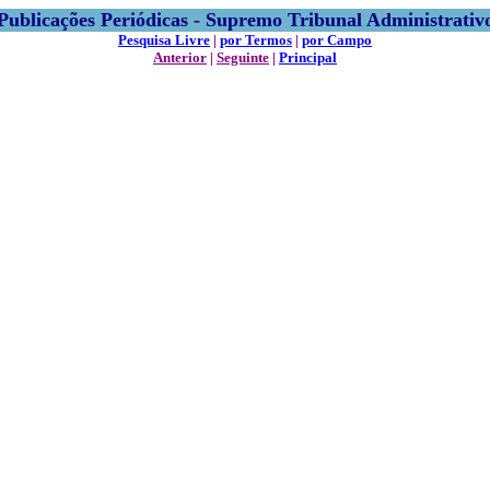
Publicações Periódicas - Supremo Tribunal Administrativ
Pesquisa Livre
|
por Termos
|
por Campo
Anterior
|
Seguinte
|
Principal