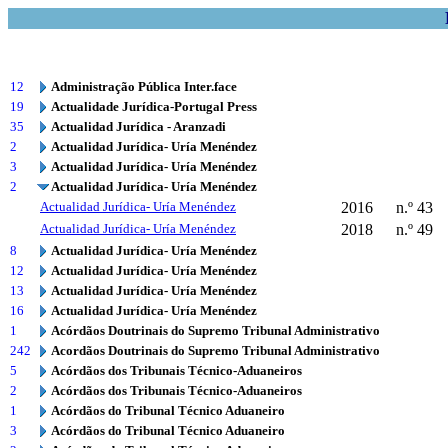
12
Administração Pública Inter.face
19
Actualidade Jurídica-Portugal Press
35
Actualidad Jurídica - Aranzadi
2
Actualidad Jurídica- Uría Menéndez
3
Actualidad Jurídica- Uría Menéndez
2
Actualidad Jurídica- Uría Menéndez
Actualidad Jurídica- Uría Menéndez
2016
n.º 43
Actualidad Jurídica- Uría Menéndez
2018
n.º 49
8
Actualidad Jurídica- Uría Menéndez
12
Actualidad Jurídica- Uría Menéndez
13
Actualidad Jurídica- Uría Menéndez
16
Actualidad Jurídica- Uría Menéndez
1
Acórdãos Doutrinais do Supremo Tribunal Administrativo
242
Acordãos Doutrinais do Supremo Tribunal Administrativo
5
Acórdãos dos Tribunais Técnico-Aduaneiros
2
Acórdãos dos Tribunais Técnico-Aduaneiros
1
Acórdãos do Tribunal Técnico Aduaneiro
3
Acórdãos do Tribunal Técnico Aduaneiro