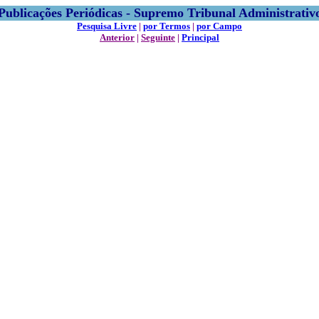
Publicações Periódicas - Supremo Tribunal Administrativ
Pesquisa Livre
|
por Termos
|
por Campo
Anterior
|
Seguinte
|
Principal