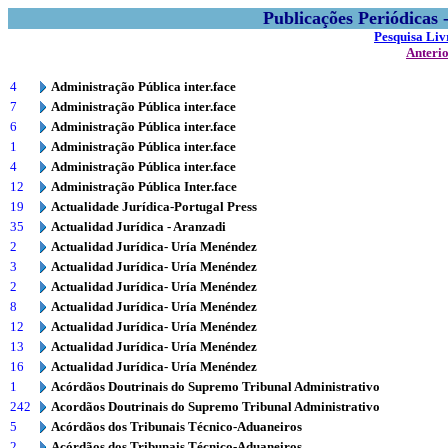
Publicações Periódicas
Pesquisa Liv
Anteri
4
Administração Pública inter.face
7
Administração Pública inter.face
6
Administração Pública inter.face
1
Administração Pública inter.face
4
Administração Pública inter.face
12
Administração Pública Inter.face
19
Actualidade Jurídica-Portugal Press
35
Actualidad Jurídica - Aranzadi
2
Actualidad Jurídica- Uría Menéndez
3
Actualidad Jurídica- Uría Menéndez
2
Actualidad Jurídica- Uría Menéndez
8
Actualidad Jurídica- Uría Menéndez
12
Actualidad Jurídica- Uría Menéndez
13
Actualidad Jurídica- Uría Menéndez
16
Actualidad Jurídica- Uría Menéndez
1
Acórdãos Doutrinais do Supremo Tribunal Administrativo
242
Acordãos Doutrinais do Supremo Tribunal Administrativo
5
Acórdãos dos Tribunais Técnico-Aduaneiros
2
Acórdãos dos Tribunais Técnico-Aduaneiros