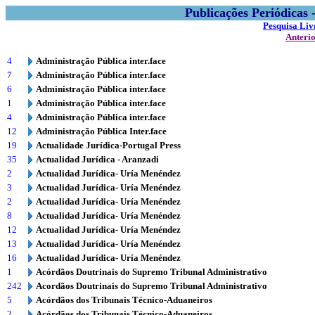
Publicações Periódicas
Pesquisa Liv
Anteri
4
Administração Pública inter.face
7
Administração Pública inter.face
6
Administração Pública inter.face
1
Administração Pública inter.face
4
Administração Pública inter.face
12
Administração Pública Inter.face
19
Actualidade Jurídica-Portugal Press
35
Actualidad Jurídica - Aranzadi
2
Actualidad Jurídica- Uría Menéndez
3
Actualidad Jurídica- Uría Menéndez
2
Actualidad Jurídica- Uría Menéndez
8
Actualidad Jurídica- Uría Menéndez
12
Actualidad Jurídica- Uría Menéndez
13
Actualidad Jurídica- Uría Menéndez
16
Actualidad Jurídica- Uría Menéndez
1
Acórdãos Doutrinais do Supremo Tribunal Administrativo
242
Acordãos Doutrinais do Supremo Tribunal Administrativo
5
Acórdãos dos Tribunais Técnico-Aduaneiros
2
Acórdãos dos Tribunais Técnico-Aduaneiros