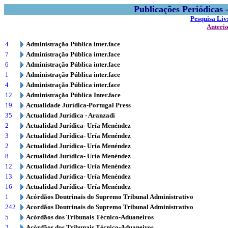
Publicações Periódicas
Pesquisa Liv
Anteri
4
Administração Pública inter.face
7
Administração Pública inter.face
6
Administração Pública inter.face
1
Administração Pública inter.face
4
Administração Pública inter.face
12
Administração Pública Inter.face
19
Actualidade Jurídica-Portugal Press
35
Actualidad Jurídica - Aranzadi
2
Actualidad Jurídica- Uría Menéndez
3
Actualidad Jurídica- Uría Menéndez
2
Actualidad Jurídica- Uría Menéndez
8
Actualidad Jurídica- Uría Menéndez
12
Actualidad Jurídica- Uría Menéndez
13
Actualidad Jurídica- Uría Menéndez
16
Actualidad Jurídica- Uría Menéndez
1
Acórdãos Doutrinais do Supremo Tribunal Administrativo
242
Acordãos Doutrinais do Supremo Tribunal Administrativo
5
Acórdãos dos Tribunais Técnico-Aduaneiros
2
Acórdãos dos Tribunais Técnico-Aduaneiros