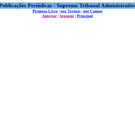
Publicações Periódicas - Supremo Tribunal Administrativ
Pesquisa Livre
|
por Termos
|
por Campo
Anterior
|
Seguinte
|
Principal