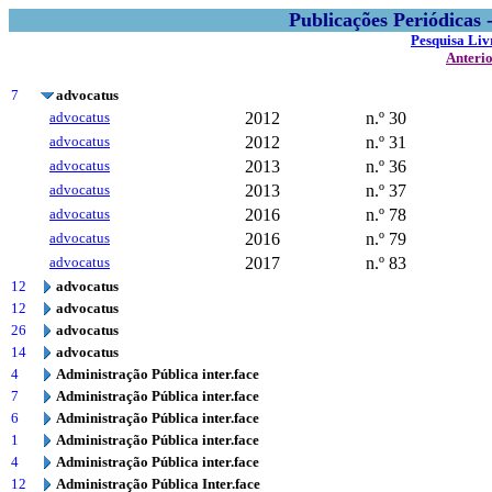
Publicações Periódicas
Pesquisa Liv
Anteri
7
advocatus
advocatus
2012
n.º 30
advocatus
2012
n.º 31
advocatus
2013
n.º 36
advocatus
2013
n.º 37
advocatus
2016
n.º 78
advocatus
2016
n.º 79
advocatus
2017
n.º 83
12
advocatus
12
advocatus
26
advocatus
14
advocatus
4
Administração Pública inter.face
7
Administração Pública inter.face
6
Administração Pública inter.face
1
Administração Pública inter.face
4
Administração Pública inter.face
12
Administração Pública Inter.face