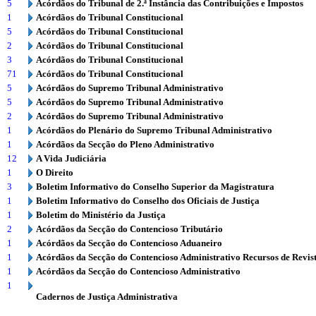
5
Acórdãos do Tribunal de 2.ª Instância das Contribuições e Impostos
1
Acórdãos do Tribunal Constitucional
5
Acórdãos do Tribunal Constitucional
2
Acórdãos do Tribunal Constitucional
3
Acórdãos do Tribunal Constitucional
71
Acórdãos do Tribunal Constitucional
5
Acórdãos do Supremo Tribunal Administrativo
5
Acórdãos do Supremo Tribunal Administrativo
2
Acórdãos do Supremo Tribunal Administrativo
1
Acórdãos do Plenário do Supremo Tribunal Administrativo
1
Acórdãos da Secção do Pleno Administrativo
12
A Vida Judiciária
1
O Direito
3
Boletim Informativo do Conselho Superior da Magistratura
1
Boletim Informativo do Conselho dos Oficiais de Justiça
1
Boletim do Ministério da Justiça
2
Acórdãos da Secção do Contencioso Tributário
1
Acórdãos da Secção do Contencioso Aduaneiro
1
Acórdãos da Secção do Contencioso Administrativo Recursos de Revis
1
Acórdãos da Secção do Contencioso Administrativo
1
Cadernos de Justiça Administrativa