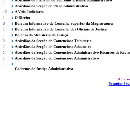
1
Acórdãos do Plenário do Supremo Tribunal Administrativo
1
Acórdãos da Secção do Pleno Administrativo
12
A Vida Judiciária
1
O Direito
3
Boletim Informativo do Conselho Superior da Magistratura
1
Boletim Informativo do Conselho dos Oficiais de Justiça
1
Boletim do Ministério da Justiça
2
Acórdãos da Secção do Contencioso Tributário
1
Acórdãos da Secção do Contencioso Aduaneiro
1
Acórdãos da Secção do Contencioso Administrativo Recursos de Revis
1
Acórdãos da Secção do Contencioso Administrativo
1
Cadernos de Justiça Administrativa
Anteri
Pesquisa Liv