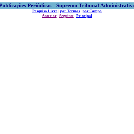
Publicações Periódicas - Supremo Tribunal Administrativ
Pesquisa Livre
|
por Termos
|
por Campo
Anterior
|
Seguinte
|
Principal