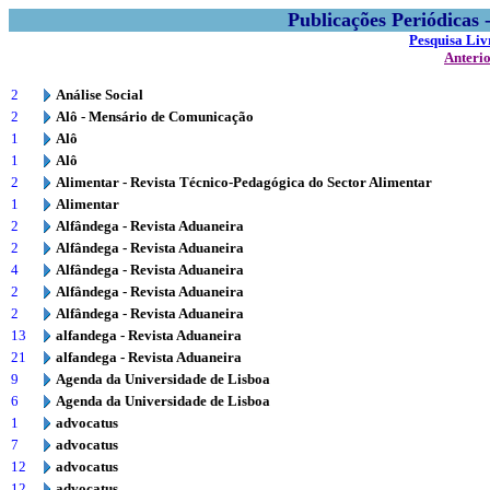
Publicações Periódicas
Pesquisa Liv
Anteri
2
Análise Social
2
Alô - Mensário de Comunicação
1
Alô
1
Alô
2
Alimentar - Revista Técnico-Pedagógica do Sector Alimentar
1
Alimentar
2
Alfândega - Revista Aduaneira
2
Alfândega - Revista Aduaneira
4
Alfândega - Revista Aduaneira
2
Alfândega - Revista Aduaneira
2
Alfândega - Revista Aduaneira
13
alfandega - Revista Aduaneira
21
alfandega - Revista Aduaneira
9
Agenda da Universidade de Lisboa
6
Agenda da Universidade de Lisboa
1
advocatus
7
advocatus
12
advocatus
12
advocatus