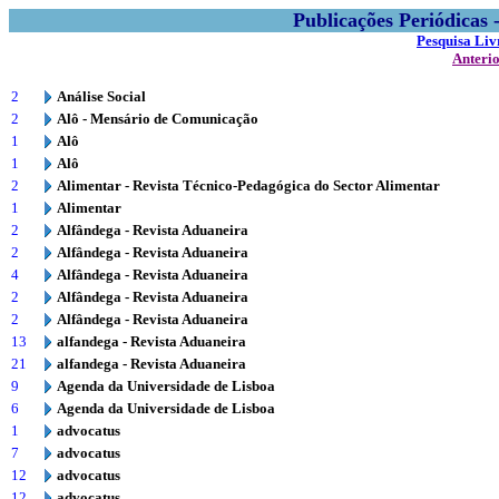
Publicações Periódicas
Pesquisa Liv
Anteri
2
Análise Social
2
Alô - Mensário de Comunicação
1
Alô
1
Alô
2
Alimentar - Revista Técnico-Pedagógica do Sector Alimentar
1
Alimentar
2
Alfândega - Revista Aduaneira
2
Alfândega - Revista Aduaneira
4
Alfândega - Revista Aduaneira
2
Alfândega - Revista Aduaneira
2
Alfândega - Revista Aduaneira
13
alfandega - Revista Aduaneira
21
alfandega - Revista Aduaneira
9
Agenda da Universidade de Lisboa
6
Agenda da Universidade de Lisboa
1
advocatus
7
advocatus
12
advocatus
12
advocatus