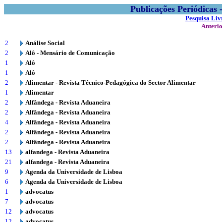
Publicações Periódicas
Pesquisa Liv
Anteri
2
Análise Social
2
Alô - Mensário de Comunicação
1
Alô
1
Alô
2
Alimentar - Revista Técnico-Pedagógica do Sector Alimentar
1
Alimentar
2
Alfândega - Revista Aduaneira
2
Alfândega - Revista Aduaneira
4
Alfândega - Revista Aduaneira
2
Alfândega - Revista Aduaneira
2
Alfândega - Revista Aduaneira
13
alfandega - Revista Aduaneira
21
alfandega - Revista Aduaneira
9
Agenda da Universidade de Lisboa
6
Agenda da Universidade de Lisboa
1
advocatus
7
advocatus
12
advocatus
12
advocatus