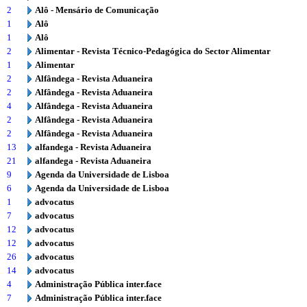
2
Alô - Mensário de Comunicação
1
Alô
1
Alô
2
Alimentar - Revista Técnico-Pedagógica do Sector Alimentar
1
Alimentar
2
Alfândega - Revista Aduaneira
2
Alfândega - Revista Aduaneira
4
Alfândega - Revista Aduaneira
2
Alfândega - Revista Aduaneira
2
Alfândega - Revista Aduaneira
13
alfandega - Revista Aduaneira
21
alfandega - Revista Aduaneira
9
Agenda da Universidade de Lisboa
6
Agenda da Universidade de Lisboa
1
advocatus
7
advocatus
12
advocatus
12
advocatus
26
advocatus
14
advocatus
4
Administração Pública inter.face
7
Administração Pública inter.face