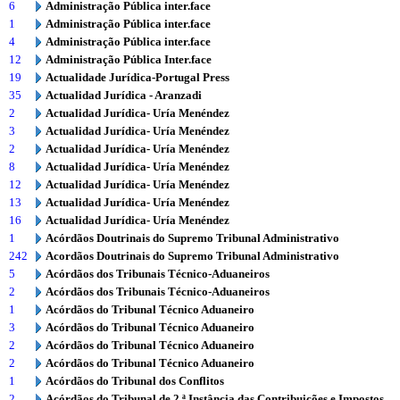
6
Administração Pública inter.face
1
Administração Pública inter.face
4
Administração Pública inter.face
12
Administração Pública Inter.face
19
Actualidade Jurídica-Portugal Press
35
Actualidad Jurídica - Aranzadi
2
Actualidad Jurídica- Uría Menéndez
3
Actualidad Jurídica- Uría Menéndez
2
Actualidad Jurídica- Uría Menéndez
8
Actualidad Jurídica- Uría Menéndez
12
Actualidad Jurídica- Uría Menéndez
13
Actualidad Jurídica- Uría Menéndez
16
Actualidad Jurídica- Uría Menéndez
1
Acórdãos Doutrinais do Supremo Tribunal Administrativo
242
Acordãos Doutrinais do Supremo Tribunal Administrativo
5
Acórdãos dos Tribunais Técnico-Aduaneiros
2
Acórdãos dos Tribunais Técnico-Aduaneiros
1
Acórdãos do Tribunal Técnico Aduaneiro
3
Acórdãos do Tribunal Técnico Aduaneiro
2
Acórdãos do Tribunal Técnico Aduaneiro
2
Acórdãos do Tribunal Técnico Aduaneiro
1
Acórdãos do Tribunal dos Conflitos
2
Acórdãos do Tribunal de 2.ª Instância das Contribuições e Impostos