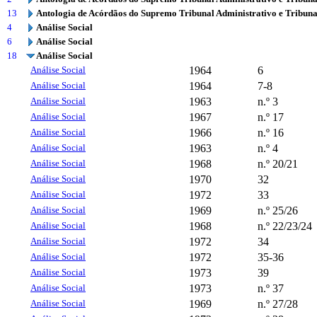
13
Antologia de Acórdãos do Supremo Tribunal Administrativo e Tribuna
4
Análise Social
6
Análise Social
18
Análise Social
Análise Social
1964
6
Análise Social
1964
7-8
Análise Social
1963
n.º 3
Análise Social
1967
n.º 17
Análise Social
1966
n.º 16
Análise Social
1963
n.º 4
Análise Social
1968
n.º 20/21
Análise Social
1970
32
Análise Social
1972
33
Análise Social
1969
n.º 25/26
Análise Social
1968
n.º 22/23/24
Análise Social
1972
34
Análise Social
1972
35-36
Análise Social
1973
39
Análise Social
1973
n.º 37
Análise Social
1969
n.º 27/28