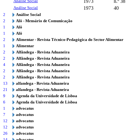
Análise Social
1973
n.º 38
Análise Social
1973
40
2
Análise Social
2
Alô - Mensário de Comunicação
1
Alô
1
Alô
2
Alimentar - Revista Técnico-Pedagógica do Sector Alimentar
1
Alimentar
2
Alfândega - Revista Aduaneira
2
Alfândega - Revista Aduaneira
4
Alfândega - Revista Aduaneira
2
Alfândega - Revista Aduaneira
2
Alfândega - Revista Aduaneira
13
alfandega - Revista Aduaneira
21
alfandega - Revista Aduaneira
9
Agenda da Universidade de Lisboa
6
Agenda da Universidade de Lisboa
1
advocatus
7
advocatus
12
advocatus
12
advocatus
26
advocatus
14
advocatus