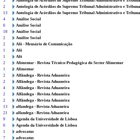
5
Antologia de Acórdãos do Supremo Tribunal Administrativo e Tribuna
2
Antologia de Acórdãos do Supremo Tribunal Administrativo e Tribuna
13
Antologia de Acórdãos do Supremo Tribunal Administrativo e Tribuna
4
Análise Social
6
Análise Social
18
Análise Social
2
Análise Social
2
Alô - Mensário de Comunicação
1
Alô
1
Alô
2
Alimentar - Revista Técnico-Pedagógica do Sector Alimentar
1
Alimentar
2
Alfândega - Revista Aduaneira
2
Alfândega - Revista Aduaneira
4
Alfândega - Revista Aduaneira
2
Alfândega - Revista Aduaneira
2
Alfândega - Revista Aduaneira
13
alfandega - Revista Aduaneira
21
alfandega - Revista Aduaneira
9
Agenda da Universidade de Lisboa
6
Agenda da Universidade de Lisboa
1
advocatus
7
advocatus