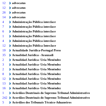
12
advocatus
12
advocatus
26
advocatus
14
advocatus
4
Administração Pública inter.face
7
Administração Pública inter.face
6
Administração Pública inter.face
1
Administração Pública inter.face
4
Administração Pública inter.face
12
Administração Pública Inter.face
19
Actualidade Jurídica-Portugal Press
35
Actualidad Jurídica - Aranzadi
2
Actualidad Jurídica- Uría Menéndez
3
Actualidad Jurídica- Uría Menéndez
2
Actualidad Jurídica- Uría Menéndez
8
Actualidad Jurídica- Uría Menéndez
12
Actualidad Jurídica- Uría Menéndez
13
Actualidad Jurídica- Uría Menéndez
16
Actualidad Jurídica- Uría Menéndez
1
Acórdãos Doutrinais do Supremo Tribunal Administrativo
242
Acordãos Doutrinais do Supremo Tribunal Administrativo
5
Acórdãos dos Tribunais Técnico-Aduaneiros