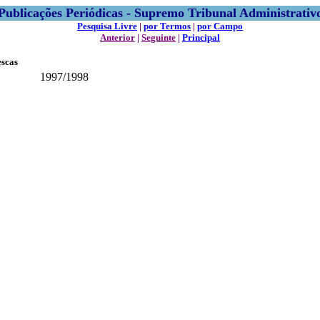
Publicações Periódicas - Supremo Tribunal Administrativ
Pesquisa Livre
|
por Termos
|
por Campo
Anterior
|
Seguinte
|
Principal
escas
1997/1998