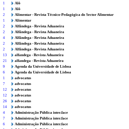
1
Alô
1
Alô
2
Alimentar - Revista Técnico-Pedagógica do Sector Alimentar
1
Alimentar
2
Alfândega - Revista Aduaneira
2
Alfândega - Revista Aduaneira
4
Alfândega - Revista Aduaneira
2
Alfândega - Revista Aduaneira
2
Alfândega - Revista Aduaneira
13
alfandega - Revista Aduaneira
21
alfandega - Revista Aduaneira
9
Agenda da Universidade de Lisboa
6
Agenda da Universidade de Lisboa
1
advocatus
7
advocatus
12
advocatus
12
advocatus
26
advocatus
14
advocatus
4
Administração Pública inter.face
7
Administração Pública inter.face
6
Administração Pública inter.face