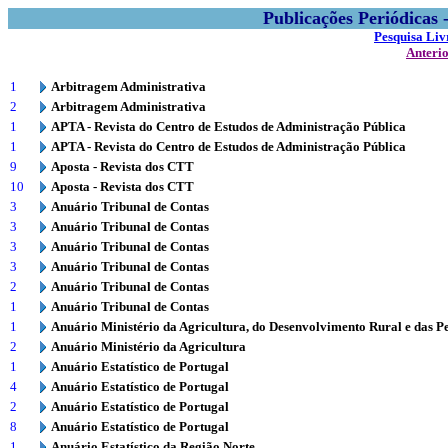
Publicações Periódicas
Pesquisa Liv
Anteri
1
Arbitragem Administrativa
2
Arbitragem Administrativa
1
APTA - Revista do Centro de Estudos de Administração Pública
1
APTA - Revista do Centro de Estudos de Administração Pública
9
Aposta - Revista dos CTT
10
Aposta - Revista dos CTT
3
Anuário Tribunal de Contas
3
Anuário Tribunal de Contas
3
Anuário Tribunal de Contas
3
Anuário Tribunal de Contas
2
Anuário Tribunal de Contas
1
Anuário Tribunal de Contas
1
Anuário Ministério da Agricultura, do Desenvolvimento Rural e das P
2
Anuário Ministério da Agricultura
1
Anuário Estatístico de Portugal
4
Anuário Estatístico de Portugal
2
Anuário Estatístico de Portugal
8
Anuário Estatístico de Portugal
1
Anuário Estatístico da Região Norte