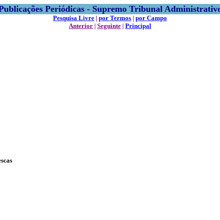
Publicações Periódicas - Supremo Tribunal Administrativ
Pesquisa Livre
|
por Termos
|
por Campo
Anterior
|
Seguinte
|
Principal
escas