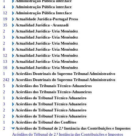
1
Administração Pública inter.face
4
Administração Pública inter.face
12
Administração Pública Inter.face
19
Actualidade Jurídica-Portugal Press
35
Actualidad Jurídica - Aranzadi
2
Actualidad Jurídica- Uría Menéndez
3
Actualidad Jurídica- Uría Menéndez
2
Actualidad Jurídica- Uría Menéndez
8
Actualidad Jurídica- Uría Menéndez
12
Actualidad Jurídica- Uría Menéndez
13
Actualidad Jurídica- Uría Menéndez
16
Actualidad Jurídica- Uría Menéndez
1
Acórdãos Doutrinais do Supremo Tribunal Administrativo
242
Acordãos Doutrinais do Supremo Tribunal Administrativo
5
Acórdãos dos Tribunais Técnico-Aduaneiros
2
Acórdãos dos Tribunais Técnico-Aduaneiros
1
Acórdãos do Tribunal Técnico Aduaneiro
3
Acórdãos do Tribunal Técnico Aduaneiro
2
Acórdãos do Tribunal Técnico Aduaneiro
2
Acórdãos do Tribunal Técnico Aduaneiro
1
Acórdãos do Tribunal dos Conflitos
2
Acórdãos do Tribunal de 2.ª Instância das Contribuições e Impostos
Acórdãos do Tribunal de 2.ª Instância das Contribuições e Impostos