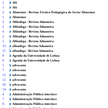
1
Alô
1
Alô
2
Alimentar - Revista Técnico-Pedagógica do Sector Alimentar
1
Alimentar
2
Alfândega - Revista Aduaneira
2
Alfândega - Revista Aduaneira
4
Alfândega - Revista Aduaneira
2
Alfândega - Revista Aduaneira
2
Alfândega - Revista Aduaneira
13
alfandega - Revista Aduaneira
21
alfandega - Revista Aduaneira
9
Agenda da Universidade de Lisboa
6
Agenda da Universidade de Lisboa
1
advocatus
7
advocatus
12
advocatus
12
advocatus
26
advocatus
14
advocatus
4
Administração Pública inter.face
7
Administração Pública inter.face
6
Administração Pública inter.face