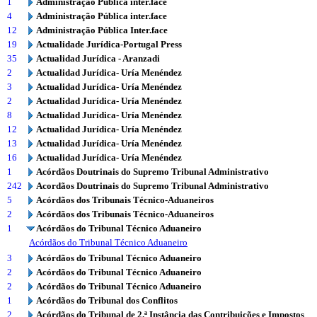
1
Administração Pública inter.face
4
Administração Pública inter.face
12
Administração Pública Inter.face
19
Actualidade Jurídica-Portugal Press
35
Actualidad Jurídica - Aranzadi
2
Actualidad Jurídica- Uría Menéndez
3
Actualidad Jurídica- Uría Menéndez
2
Actualidad Jurídica- Uría Menéndez
8
Actualidad Jurídica- Uría Menéndez
12
Actualidad Jurídica- Uría Menéndez
13
Actualidad Jurídica- Uría Menéndez
16
Actualidad Jurídica- Uría Menéndez
1
Acórdãos Doutrinais do Supremo Tribunal Administrativo
242
Acordãos Doutrinais do Supremo Tribunal Administrativo
5
Acórdãos dos Tribunais Técnico-Aduaneiros
2
Acórdãos dos Tribunais Técnico-Aduaneiros
1
Acórdãos do Tribunal Técnico Aduaneiro
Acórdãos do Tribunal Técnico Aduaneiro
3
Acórdãos do Tribunal Técnico Aduaneiro
2
Acórdãos do Tribunal Técnico Aduaneiro
2
Acórdãos do Tribunal Técnico Aduaneiro
1
Acórdãos do Tribunal dos Conflitos
2
Acórdãos do Tribunal de 2.ª Instância das Contribuições e Impostos