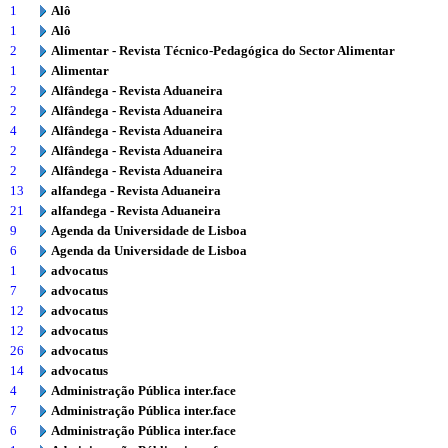
1
Alô
1
Alô
2
Alimentar - Revista Técnico-Pedagógica do Sector Alimentar
1
Alimentar
2
Alfândega - Revista Aduaneira
2
Alfândega - Revista Aduaneira
4
Alfândega - Revista Aduaneira
2
Alfândega - Revista Aduaneira
2
Alfândega - Revista Aduaneira
13
alfandega - Revista Aduaneira
21
alfandega - Revista Aduaneira
9
Agenda da Universidade de Lisboa
6
Agenda da Universidade de Lisboa
1
advocatus
7
advocatus
12
advocatus
12
advocatus
26
advocatus
14
advocatus
4
Administração Pública inter.face
7
Administração Pública inter.face
6
Administração Pública inter.face