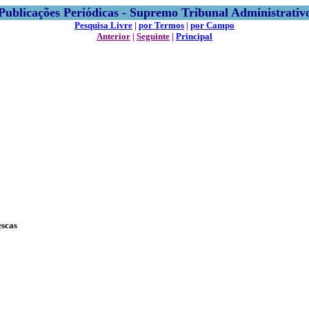
Publicações Periódicas - Supremo Tribunal Administrativ
Pesquisa Livre
|
por Termos
|
por Campo
Anterior
|
Seguinte
|
Principal
escas