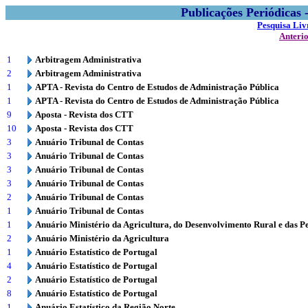
Publicações Periódicas
Pesquisa Liv
Anteri
1
Arbitragem Administrativa
2
Arbitragem Administrativa
1
APTA - Revista do Centro de Estudos de Administração Pública
1
APTA - Revista do Centro de Estudos de Administração Pública
9
Aposta - Revista dos CTT
10
Aposta - Revista dos CTT
3
Anuário Tribunal de Contas
3
Anuário Tribunal de Contas
3
Anuário Tribunal de Contas
3
Anuário Tribunal de Contas
2
Anuário Tribunal de Contas
1
Anuário Tribunal de Contas
1
Anuário Ministério da Agricultura, do Desenvolvimento Rural e das P
2
Anuário Ministério da Agricultura
1
Anuário Estatístico de Portugal
4
Anuário Estatístico de Portugal
2
Anuário Estatístico de Portugal
8
Anuário Estatístico de Portugal
1
Anuário Estatístico da Região Norte