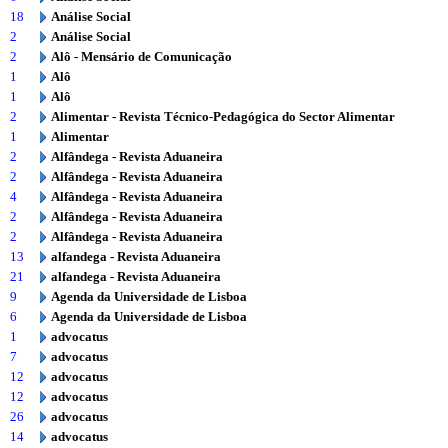
18
Análise Social
2
Análise Social
2
Alô - Mensário de Comunicação
1
Alô
1
Alô
2
Alimentar - Revista Técnico-Pedagógica do Sector Alimentar
1
Alimentar
2
Alfândega - Revista Aduaneira
2
Alfândega - Revista Aduaneira
4
Alfândega - Revista Aduaneira
2
Alfândega - Revista Aduaneira
2
Alfândega - Revista Aduaneira
13
alfandega - Revista Aduaneira
21
alfandega - Revista Aduaneira
9
Agenda da Universidade de Lisboa
6
Agenda da Universidade de Lisboa
1
advocatus
7
advocatus
12
advocatus
12
advocatus
26
advocatus
14
advocatus