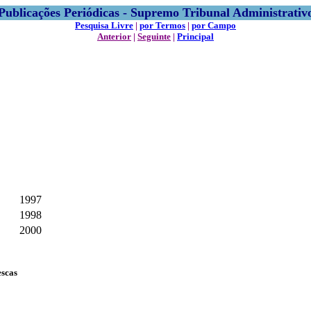
Publicações Periódicas - Supremo Tribunal Administrativ
Pesquisa Livre
|
por Termos
|
por Campo
Anterior
|
Seguinte
|
Principal
1997
1998
2000
escas