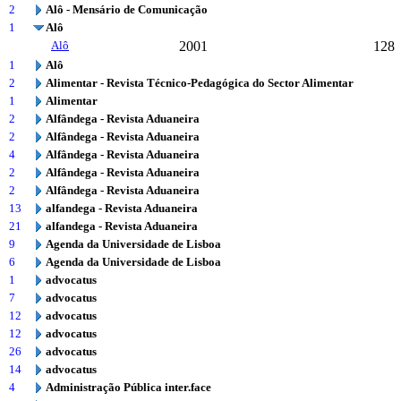
2
Alô - Mensário de Comunicação
1
Alô
Alô
2001
128
1
Alô
2
Alimentar - Revista Técnico-Pedagógica do Sector Alimentar
1
Alimentar
2
Alfândega - Revista Aduaneira
2
Alfândega - Revista Aduaneira
4
Alfândega - Revista Aduaneira
2
Alfândega - Revista Aduaneira
2
Alfândega - Revista Aduaneira
13
alfandega - Revista Aduaneira
21
alfandega - Revista Aduaneira
9
Agenda da Universidade de Lisboa
6
Agenda da Universidade de Lisboa
1
advocatus
7
advocatus
12
advocatus
12
advocatus
26
advocatus
14
advocatus
4
Administração Pública inter.face