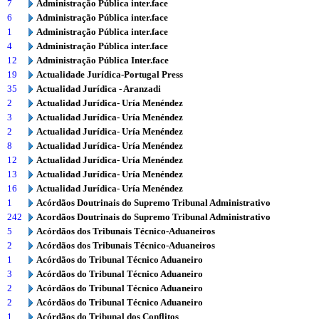
7
Administração Pública inter.face
6
Administração Pública inter.face
1
Administração Pública inter.face
4
Administração Pública inter.face
12
Administração Pública Inter.face
19
Actualidade Jurídica-Portugal Press
35
Actualidad Jurídica - Aranzadi
2
Actualidad Jurídica- Uría Menéndez
3
Actualidad Jurídica- Uría Menéndez
2
Actualidad Jurídica- Uría Menéndez
8
Actualidad Jurídica- Uría Menéndez
12
Actualidad Jurídica- Uría Menéndez
13
Actualidad Jurídica- Uría Menéndez
16
Actualidad Jurídica- Uría Menéndez
1
Acórdãos Doutrinais do Supremo Tribunal Administrativo
242
Acordãos Doutrinais do Supremo Tribunal Administrativo
5
Acórdãos dos Tribunais Técnico-Aduaneiros
2
Acórdãos dos Tribunais Técnico-Aduaneiros
1
Acórdãos do Tribunal Técnico Aduaneiro
3
Acórdãos do Tribunal Técnico Aduaneiro
2
Acórdãos do Tribunal Técnico Aduaneiro
2
Acórdãos do Tribunal Técnico Aduaneiro
1
Acórdãos do Tribunal dos Conflitos