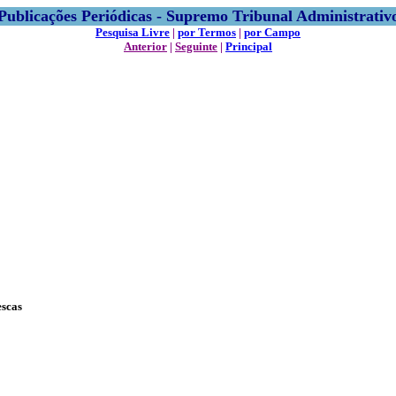
Publicações Periódicas - Supremo Tribunal Administrativ
Pesquisa Livre
|
por Termos
|
por Campo
Anterior
|
Seguinte
|
Principal
escas